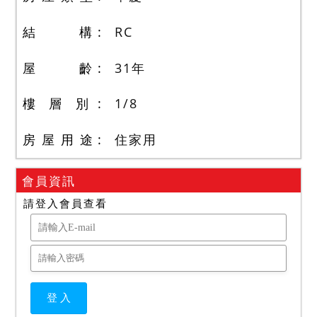
結 構
RC
屋 齡
31
年
樓 層 別
1
/
8
房 屋 用 途
住家用
會員資訊
請登入會員查看