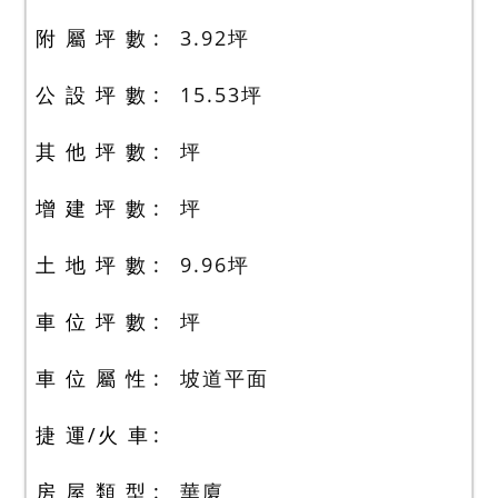
附 屬 坪 數
3.92
坪
公 設 坪 數
15.53
坪
其 他 坪 數
坪
增 建 坪 數
坪
土 地 坪 數
9.96
坪
車 位 坪 數
坪
車 位 屬 性
坡道平面
捷 運/火 車
房 屋 類 型
華廈