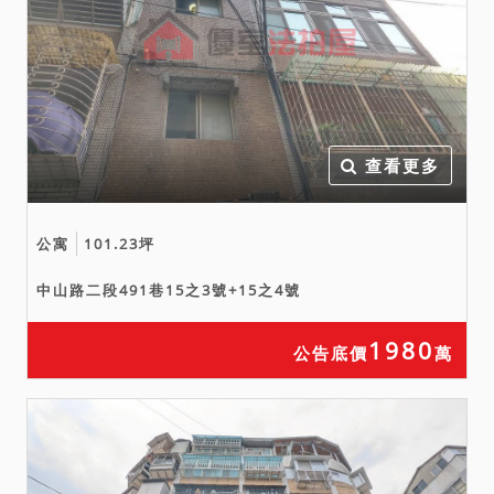
期債務人領回、鑑價、詢
價、拍賣等，需耗費相當時
日，亦請投標人注意。
七、本拍賣公告所載不動產
面積，係以查封時之謄本為
查看更多
依據，如地政機關於查封後
實施重測，則其面積應以重
測結果為準。經拍定後，債
公寓
101.23坪
權人、債務人、拍定人或其
中山路二段491巷15之3號+15之4號
他關係人，均不得以重測後
面積與公告不符，聲請增減
1980
公告底價
萬
價金或撤銷拍賣。
八、法院於實施不動產勘測
時，業已就足以影響交易之
特殊情事，例如海砂屋、輻
射屋、地震受創、火災受