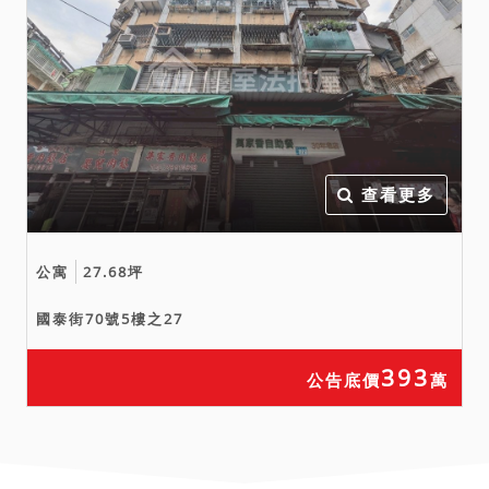
損、嚴重漏水、建物內有非
自然死亡等，囑請相關人員
至現場查看，並且將調查結
果載明於上揭使用情形欄，
惟應買人於投標前仍應自行
注意查明之。拍定後，債權
人、債務人、拍定人或其他
查看更多
關係人，均不得以法院就上
開事由所載使用情形不明或
公寓
27.68坪
未盡調查能事等理由，請求
增減價金或聲請撤銷拍賣。
國泰街70號5樓之27
九、刊登於網站或其他處所
之公告內容，如與法院或本
393
公告底價
萬
公司公告欄張貼之公告內容
不符時，一律以法院或本公
司公告欄張貼之拍賣公告內
容為準。