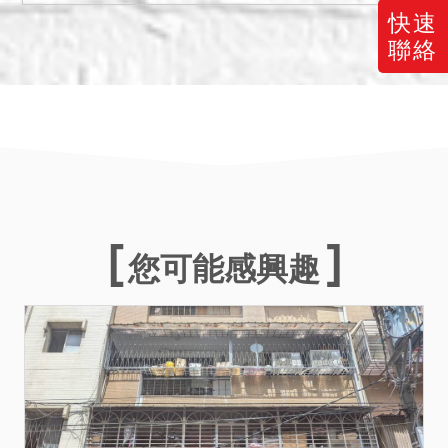
月２３日，勘估之標的土地
快速
屬住宅區，經查詢市政府、
聯絡
原子能委員會及現場外觀訪
查，應無海砂屋、輻射屋、
地震受創、火災受損等情
事，詢問四鄰屋內未聞有非
自然死亡之情形，詳細情形
仍應以專業鑑定機構及相關
公部門發布為主。
您可能感興趣
備註
一、上開不動產４宗合併拍
賣，請投標人分別出價。
二、拍賣最低價額合計新台
幣：貳仟玖佰伍拾萬元，以
總價最高者得標。
三、保證金新台幣：伍佰玖