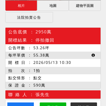
相片
地圖
建物平面圖
法院拍賣公告
公告底價
2950萬
開標結果
停拍撤回
公告坪數
53.26
坪
每坪單價
55.38
萬
開 標 日
2026/05/13 10:30
拍 次
1拍
點交情形
點交
保 證 金
590萬
聯 絡 人
張先生