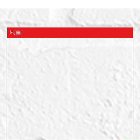
人自住，前曾有出租但承租
人已搬離，是否仍有租約需
與債務人確認，屋內共有３
房，有一平面停車位於地下
地圖
室Ｂ１編號６４，應無增
建，但廚房有漏水，並無地
震受創、水災受損、輻射屋
等情事。
二、本件拍賣標的為債務人
與其家屬占有中，故拍定後
點交。
三、嗣囑託估價師事務所至
現場履勘查明該不動產有無
發生影響交易之特殊事由，
經估價師事務所函復稱：本
件建築完成日期為８４年３