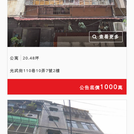
拾萬元。
四、本件拍賣標的設定之抵
押權，於拍定後均塗銷。
五、本件拍賣標的之原所有
權人或使用人如有積欠工程
查看更多
受益費、水電費、瓦斯費、
管理費等費用，應由拍定人
公寓
20.48坪
自行查明後與相關單位洽商
解決。
光武街110巷10弄7號2樓
六、另債務人遺留於本件拍
賣標的內之動產，因屋內動
1000
公告底價
萬
產並不在拍賣範圍內，如拍
定後仍遺留有價值之遺留物
在現場，法院尚須依強制執
行法第１００條之規定命拍
定人保管遺留物、拍照、造
具遺留物清冊陳報法院、限