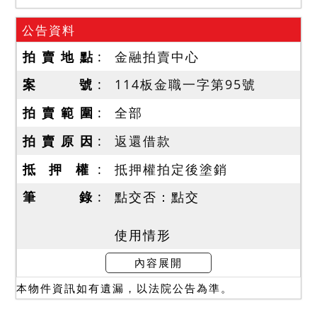
公告資料
拍 賣 地 點
金融拍賣中心
案 號
114板金職一字第95號
拍 賣 範 圍
全部
拍 賣 原 因
返還借款
抵 押 權
抵押權拍定後塗銷
筆 錄
點交否：點交
使用情形
一、本件拍賣標的於民國１
內容展開
１３年１２月９日現場查封
本物件資訊如有遺漏，以法院公告為準。
時，債務人配偶謝雯婷在場
稱：目前該建物由其與債務