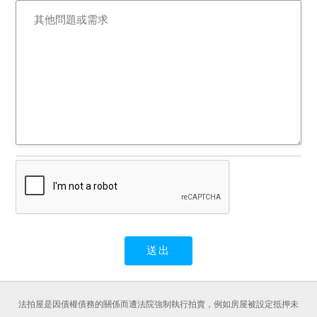
法拍屋是因債權債務的關係而遭法院強制執行拍賣，例如房屋被設定抵押未