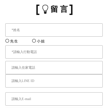
十、若於本件標的拍定日
留 言
（含）以前，有停止、撤
回、撤銷、延緩強制執行等
情形者，縱已拍定，法院亦
得撤銷拍定，並無息返還已
繳交之款項，拍定人不得異
先生
小姐
議。