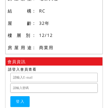
結 構
RC
屋 齡
32
年
樓 層 別
12
/
12
房 屋 用 途
商業用
會員資訊
請登入會員查看