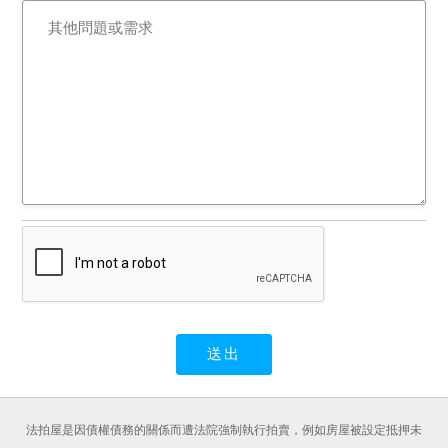
法拍屋是因債權債務的關係而遭法院強制執行拍賣，例如房屋被設定抵押未