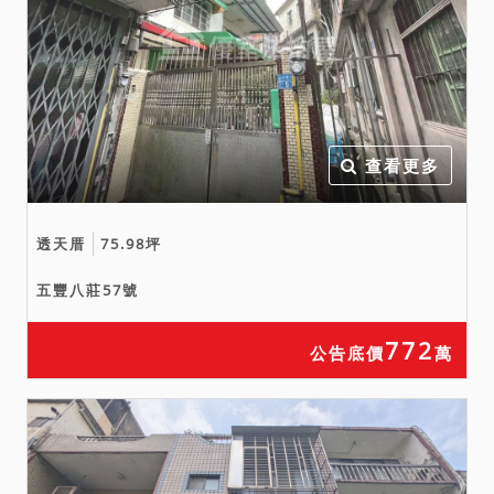
後不得以之為由請求撤銷拍
定，並應自行負擔無法辦理
移轉登記之不利益，請投標
人於投標前審慎查證。
六、本件拍賣金額係包括整
查看更多
體建物之價值，其中倘有增
建，其價值亦包括於總價
內，惟增建部分，拍定人無
透天厝
75.98坪
法持本院核發之權利移轉證
五豐八莊57號
書辦理所有權登記，並需承
擔被拆除之風險，請投標人
772
公告底價
萬
注意。
七、拍定人（承受人）應承
擔不動產拍定（承受）日至
權利移轉證書取得前之地價
稅、房屋稅。