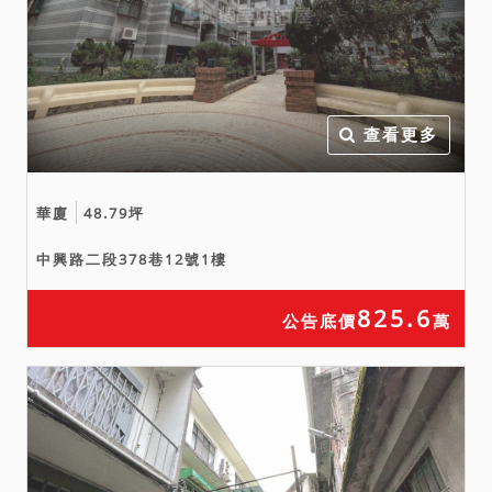
以現場調查等方式予以調查
後，尚未發現有上開影響交
易價格之情形。惟鑑於司法
資源有限，縱經本院以通常
方式予以調查，仍難保證絕
查看更多
無上情，此部分請投標人斟
酌注意，於應買前或投標前
華廈
48.79坪
應自行向鄰里或相關機關查
訪探詢併審慎考量後再行應
中興路二段378巷12號1樓
買或投標，拍定後均不得以
此為由請求減少價金或撤銷
825.6
公告底價
萬
拍定。另據鑑價報告所載，
木件拍賣土地使用分區為第
二種住宅區，請投標人自行
注意查證。又投標人於投標
前應自行注意相關法律有關
應買資格(條件)之修訂，拍定