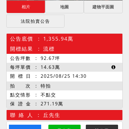
相片
地圖
建物平面圖
法院拍賣公告
公告底價
1,355.94萬
開標結果
流標
公告坪數
92.67
坪
每坪單價
14.63
萬
開 標 日
2025/08/25 14:30
拍 次
特拍
點交情形
不點交
保 證 金
271.19萬
聯 絡 人
丘先生