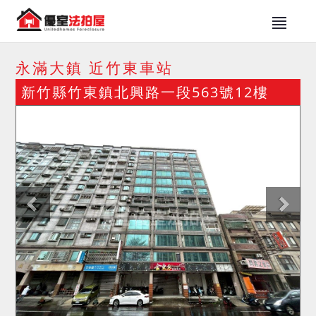
永滿大鎮 近竹東車站
新竹縣竹東鎮北興路一段563號12樓