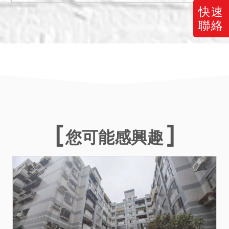
備註
快速
一、上開不動產2宗合併拍
聯絡
賣，請投標人分別出價。
二、拍賣最低價額合計新台
幣：13,559,400元，以總價
最高者得標。
三、保證金新台幣：
2,711,900元。
四、本件不動產有設定抵押
權，拍定後抵押權塗銷。
您可能感興趣
五、本院已盡量將調查所得
之輻射屋、海砂屋、地震受
創、嚴重漏水、火災受損、
建物內有非自然死亡或其他
足以影響交易之特殊情事等
項，於使用情形欄載明，如
未特別載明，即表示經本院