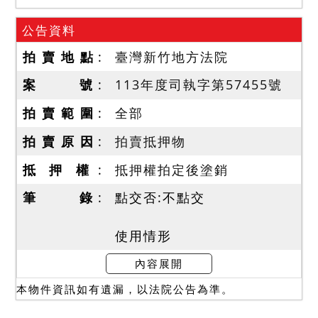
公告資料
拍 賣 地 點
臺灣新竹地方法院
案 號
113年度司執字第57455號
拍 賣 範 圍
全部
拍 賣 原 因
拍賣抵押物
抵 押 權
抵押權拍定後塗銷
筆 錄
點交否:不點交
使用情形
本院於民國114年1月7日現
內容展開
場查封時，債務人不在場，
本物件資訊如有遺漏，以法院公告為準。
大門深鎖，敲門無人回應，
使用情形不明，自大門門縫