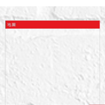
往內看，屋內傢俱凌亂看似
無人居住，另據九樓住戶稱
12樓目前無人居住等語。惟
嗣據第三人(即本件信託不動
地圖
產之委託人)具狀陳報表示本
件系爭不動產已租予他人居
住及放置舊傢俱等物品多年
等語。以上等情，本院不為
實體認定，而本件房屋有無
欠繳或應補納水電、瓦斯或
管理費..等不明，拍定後拍定
人應自行與相關單位洽商解
決，本院不代為處理，請投
標人先行注意查證，拍定後
不點交。