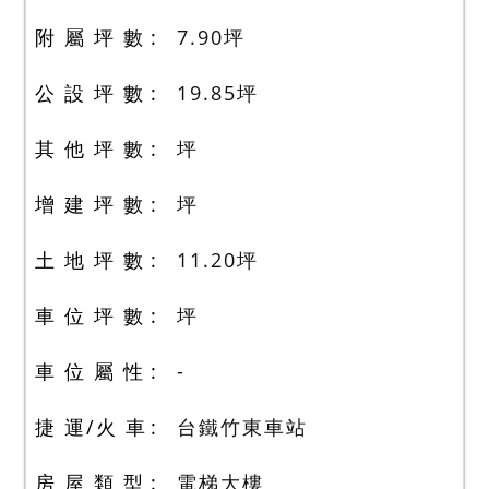
附 屬 坪 數
7.90
坪
公 設 坪 數
19.85
坪
其 他 坪 數
坪
增 建 坪 數
坪
土 地 坪 數
11.20
坪
車 位 坪 數
坪
車 位 屬 性
-
捷 運/火 車
台鐵竹東車站
房 屋 類 型
電梯大樓