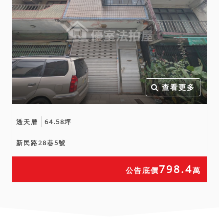
查看更多
透天厝
64.58坪
新民路28巷5號
798.4
公告底價
萬