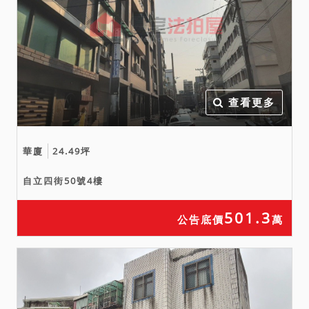
以停車位位置不明為由聲請
減少價金或聲請撤銷拍定。
三、本件執行標的有建物，
本院已儘量將調查所得之輻
射屋、海砂屋、地震受創、
嚴重漏水、火災受損、建物
查看更多
內有非自然死亡或其他足以
影響交易之特殊情事等項，
華廈
24.49坪
於使用情形欄載明，如使用
情形欄未特別載明，即表示
自立四街50號4樓
經本院以現場調查等方式予
以調查後尚未發現有上開影
501.3
公告底價
萬
響交易價格之情形。惟鑑於
司法資源有限，縱經本院以
通常方式予以調查，仍難保
證絕無上情，此部分請投標
人斟酌自行查明注意，於