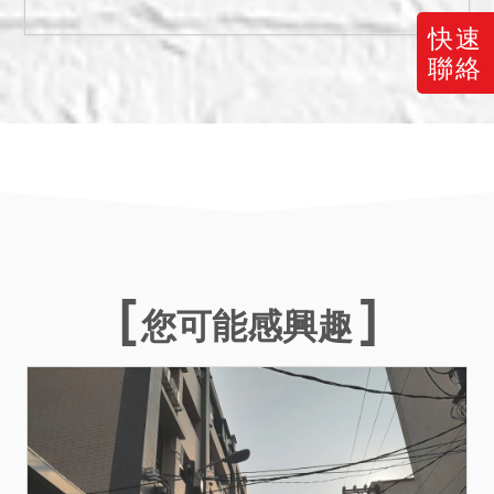
分請應買人自行查明，拍定
後不得以此為由聲請減少價
快速
金或聲請撤銷拍定。
聯絡
二、據本案查封筆錄記載，
該標的為無人居住之空屋，
樓中樓兩間房間內地板均未
鋪設地磚，客廳部分天花板
有漏水痕跡，漆面剝落。屋
內未裝設燈具，管線外露。
地下室地板多處破損，有一
平面停車位位於地下一樓，
您可能感興趣
現場管理員表示無法確認債
務人之停車位編號，經命債
權人查報亦無從確認，而本
件標的不動產登記謄本上記
載之車位為7號，此部分請應
買人自行查明，拍定後不得