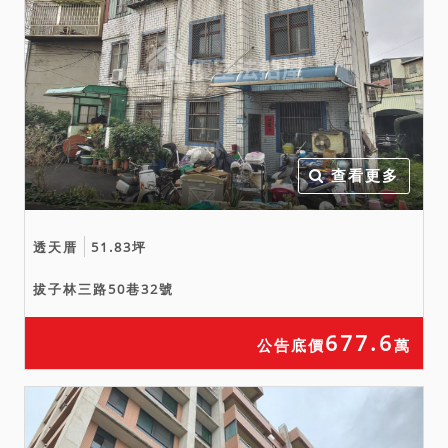
「應買前」或「投標前」應
自行向鄰里機關查訪探詢，
於綜合考量相關風險後再行
投標或應買。拍定後均不得
以此為由聲請減少價金或聲
請撤銷拍定。
查看更多
備註
一、上開不動產3宗合併拍
透天厝
51.83坪
賣，請投標人分別出價。
拔子林三路50巷32號
二、拍賣最低價額合計新台
幣：9,908,000元，以總價
677.6
公告底價
萬
最高者得標。
三、保證金新台幣：
1,982,000元。
四、本件不動產有抵押權設