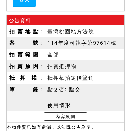
公告資料
拍 賣 地 點
臺灣桃園地方法院
案 號
114年度司執字第97614號
拍 賣 範 圍
全部
拍 賣 原 因
拍賣抵押物
抵 押 權
抵押權拍定後塗銷
筆 錄
點交否: 點交
使用情形
一、據本院112年司執字
內容展開
079548號查封筆錄記載，該
本物件資訊如有遺漏，以法院公告為準。
標的物目前為空屋，亦未曾