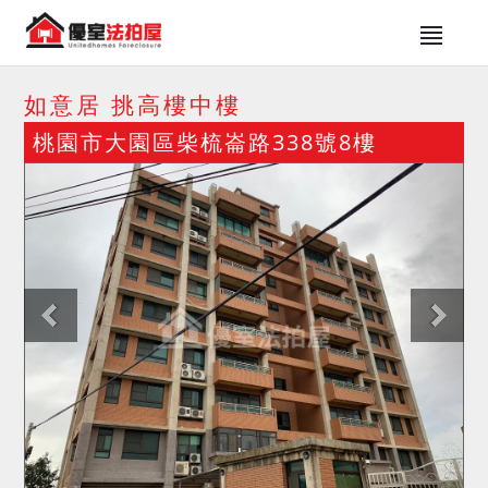
如意居 挑高樓中樓
桃園市大園區柴梳崙路338號8樓