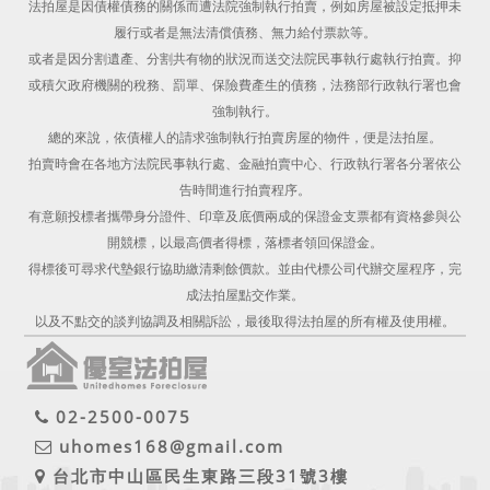
法拍屋是因債權債務的關係而遭法院強制執行拍賣，例如房屋被設定抵押未
履行或者是無法清償債務、無力給付票款等。
或者是因分割遺產、分割共有物的狀況而送交法院民事執行處執行拍賣。抑
或積欠政府機關的稅務、罰單、保險費產生的債務，法務部行政執行署也會
強制執行。
總的來說，依債權人的請求強制執行拍賣房屋的物件，便是法拍屋。
拍賣時會在各地方法院民事執行處、金融拍賣中心、行政執行署各分署依公
告時間進行拍賣程序。
有意願投標者攜帶身分證件、印章及底價兩成的保證金支票都有資格參與公
開競標，以最高價者得標，落標者領回保證金。
得標後可尋求代墊銀行協助繳清剩餘價款。並由代標公司代辦交屋程序，完
成法拍屋點交作業。
以及不點交的談判協調及相關訴訟，最後取得法拍屋的所有權及使用權。
02-2500-0075
uhomes168@gmail.com
台北市中山區民生東路三段31號3樓