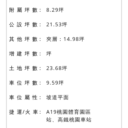
附 屬 坪 數
8.29
坪
公 設 坪 數
21.53
坪
其 他 坪 數
夾層：14.98
坪
增 建 坪 數
坪
土 地 坪 數
23.68
坪
車 位 坪 數
9.59
坪
車 位 屬 性
坡道平面
捷 運/火 車
A19桃園體育園區
站、高鐵桃園車站