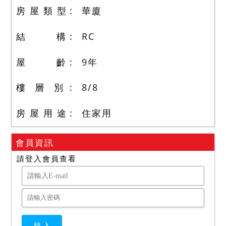
房 屋 類 型
華廈
結 構
RC
屋 齡
9
年
樓 層 別
8
/
8
房 屋 用 途
住家用
會員資訊
請登入會員查看