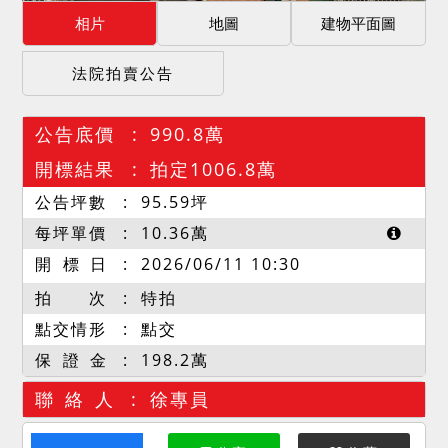
相片
地圖
建物平面圖
法院拍賣公告
公告底價
990.8萬
開標結果
拍定1006.8萬
公告坪數
95.59
坪
每坪單價
10.36
萬
開 標 日
2026/06/11 10:30
拍 次
特拍
點交情形
點交
保 證 金
198.2萬
聯 絡 人
徐專員