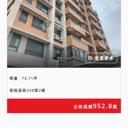
定，拍定後全部塗銷。
五、本件標的物原所有權人
或使用人如有積欠工程受益
費及水電、瓦斯或管理費等
費用，應由拍定人自行與相
關單位洽商解決。
六、拍賣之不動產如於查封
後經地政機關實施重測，其
查看更多
面積應以重測結果為準。拍
定後債權人、債務人、拍定
華廈
73.71坪
人或其他利害關係人均不得
以面積增減請求增減價金或
柴梳崙路338號2樓
聲請撤銷拍賣。
七、本院業將查詢所得之資
952.8
公告底價
萬
訊揭露於拍賣公告之上，惟
鑑於司法資源有限，且都市
計畫之劃定或是否有辦理徵