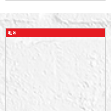
有人居住，房間多處地板尚
未鋪設完畢，天花板及牆面
部分有頂樓漏水造成之漆面
斑駁。另有一平面車位，位
於B1，編號為6號，經勘查
地圖
B1地面亦有漏水情形尚未修
復。另據鑑價報告記載，該
標的經觀察現況應為半毛胚
狀態，屋頂有幾處漏水，然
因屋頂漏水涉及其他共有人
問題，是否造成勘估標的價
值減損應由應買人自行決
定。又本件標的不動產登記
謄本上記載之車位為7號，惟
查封當日據現場管理人員表
示債務人之車位為6號，此部