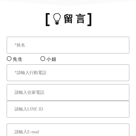
收及協議價購等事，可能伴
隨社會經濟情事而迭有異
留 言
動，應買人於投標前自應向
相關主管機關查詢有無使用
上或取得上限制之情事，於
綜合考量相關風險後再行投
標或應買。拍定後均不得以
先生
小姐
此為由聲請減少價金或聲請
撤銷拍定。
八、網路公告之公告內容如
與本院公告欄張貼之公告內
容不符時，一律以本院公告
欄張貼之拍賣公告內容為
準。