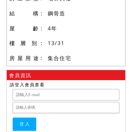
結 構
鋼骨造
屋 齡
4
年
樓 層 別
13
/
31
房 屋 用 途
集合住宅
會員資訊
請登入會員查看