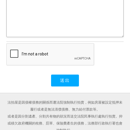
法拍屋是因債權債務的關係而遭法院強制執行拍賣，例如房屋被設定抵押未
履行或者是無法清償債務、無力給付票款等。
或者是因分割遺產、分割共有物的狀況而送交法院民事執行處執行拍賣。抑
或積欠政府機關的稅務、罰單、保險費產生的債務，法務部行政執行署也會