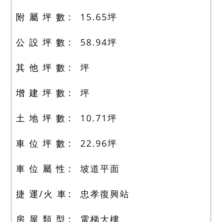
附 屬 坪 數
15.65
坪
公 設 坪 數
58.94
坪
其 他 坪 數
坪
增 建 坪 數
坪
土 地 坪 數
10.71
坪
車 位 坪 數
22.96
坪
車 位 屬 性
坡道平面
捷 運/火 車
忠孝復興站
房 屋 類 型
電梯大樓