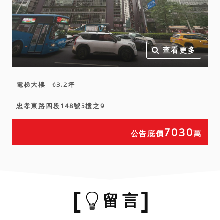
查看更多
電梯大樓
63.2坪
忠孝東路四段148號5樓之9
7030
公告底價
萬
留 言