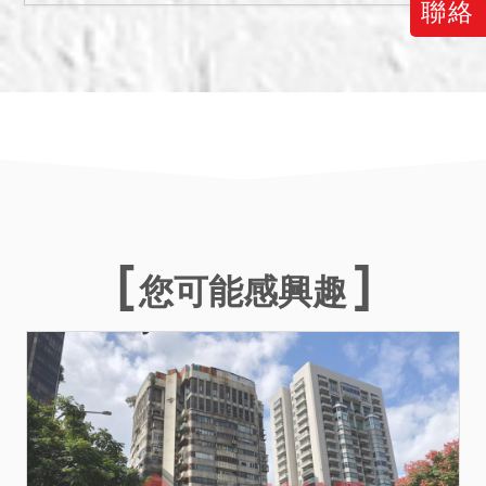
4.私法人投標應自行確認符
聯絡
合平均地權條例第79條之1
規定，並依投標須知第4點第
3項規定辦理。
5.投標人應自行向當地市政
府查詢本建物使用執照附表
注意事項，以確認應負擔義
務及使用限制等。
6.按現況點交，本分署不負
瑕疵擔保責任。
您可能感興趣
7.建物之固定建材及設備已
逾保固期限，其修繕等費用
由得標人自理負擔。防水保
固期限至115年10月31日，
建築結構體保固期限至128
年10月31日。