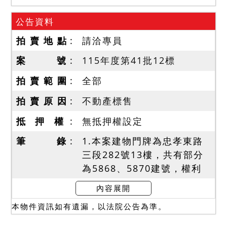
公告資料
拍 賣 地 點
請洽專員
案 號
115年度第41批12標
拍 賣 範 圍
全部
拍 賣 原 因
不動產標售
抵 押 權
無抵押權設定
筆 錄
1.本案建物門牌為忠孝東路
三段282號13樓，共有部分
為5868、5870建號，權利
範圍依序為228/10000、
內容展開
403/10000(含停車位編號
本物件資訊如有遺漏，以法院公告為準。
B5-53、B5-56)，依登記面
積辦理移轉。