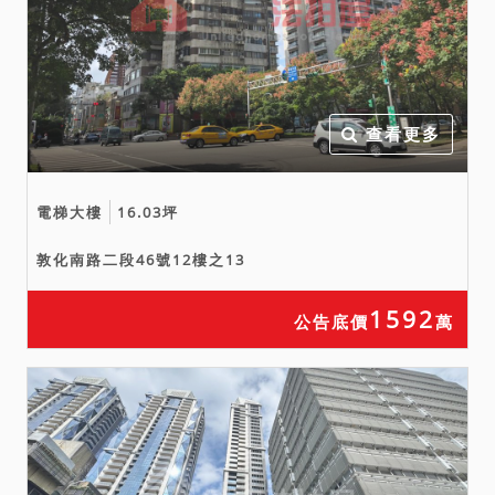
查看更多
電梯大樓
16.03坪
敦化南路二段46號12樓之13
1592
公告底價
萬