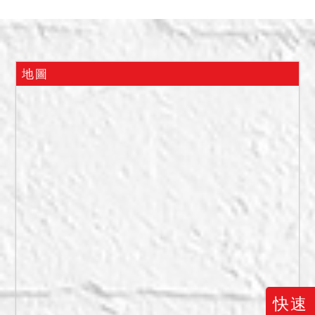
2.本案標售底價含建物價格
58,071,800元，得標價格扣
除建物價格後之金額，均屬
土地價格。
地圖
3.依臺北市政府都市發展局
111使字第0040號使用執照
存根附表注意事項載略以，
自取得使用執照後之50年
內，天橋及地下連通設施使
用懷生段二小段43地號國私
共有土地，該地國有持分部
分依財政部頒布「國有公用
不動產收益原則」規定辦理
並繳納租金，私有持分部分
應逕洽土地所有權人取得土
地使用同意文件。
快速