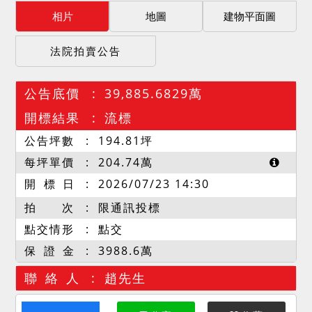
相片
地圖
建物平面圖
法院拍賣公告
公告底價
39,885.6829萬
開標結果
流標
公告坪數
194.81
坪
每坪單價
204.74
萬
開 標 日
2026/07/23 14:30
拍 次
限通訊投標
點交情形
點交
保 證 金
3988.6萬
聯 絡 人
趙先生