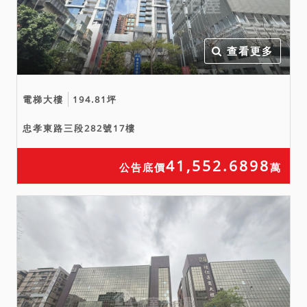
查看更多
電梯大樓
194.81坪
忠孝東路三段282號17樓
41,552.6898
公告底價
萬