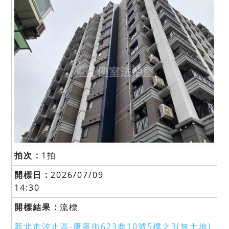
1拍
2026/07/09
14:30
流標
新北市汐止區-
康寧街623巷10號5樓之3(無土地)