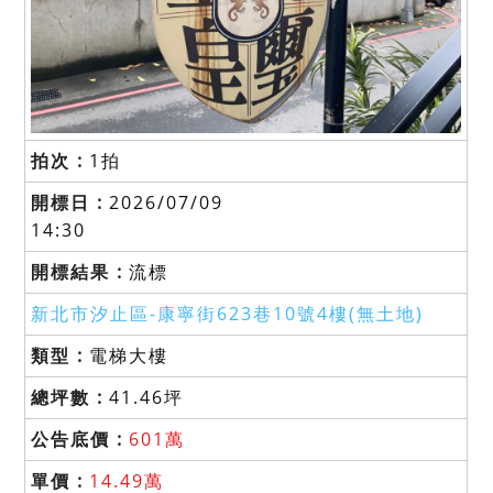
1拍
2026/07/09
14:30
流標
新北市汐止區-
康寧街623巷10號4樓(無土地)
電梯大樓
41.46坪
601萬
14.49萬