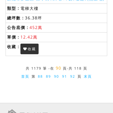
電梯大樓
36.38坪
452萬
12.42萬
收藏
90
共
1179 筆
-在
頁
-共 118 頁
首頁
第
88
89
90
91
92
頁
末頁