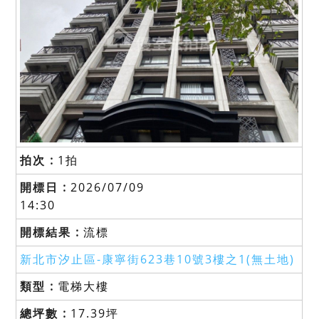
1拍
2026/07/09
14:30
流標
新北市汐止區-
康寧街623巷10號3樓之1(無土地)
電梯大樓
17.39坪