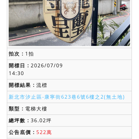
1拍
2026/07/09
14:30
流標
新北市汐止區-
康寧街623巷6號6樓之2(無土地)
電梯大樓
36.02坪
522萬