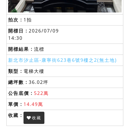
1拍
2026/07/09
14:30
流標
新北市汐止區-
康寧街623巷6號9樓之2(無土地)
電梯大樓
36.02坪
522萬
14.49萬
收藏