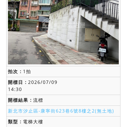
1拍
2026/07/09
14:30
流標
新北市汐止區-
康寧街623巷6號8樓之2(無土地)
電梯大樓