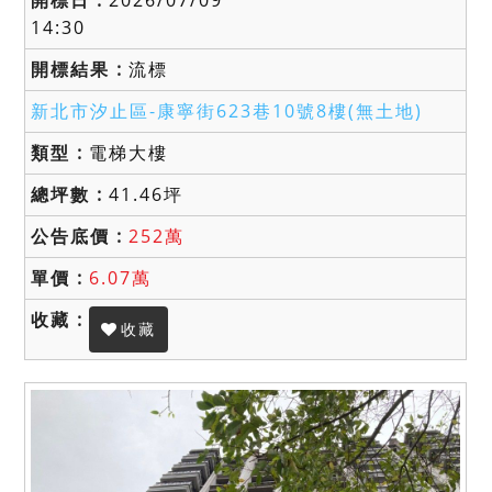
14:30
流標
新北市汐止區-
康寧街623巷10號8樓(無土地)
電梯大樓
41.46坪
252萬
6.07萬
收藏