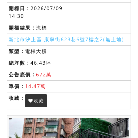
2026/07/09
14:30
流標
新北市汐止區-
康寧街623巷6號7樓之2(無土地)
電梯大樓
46.43坪
672萬
14.47萬
收藏