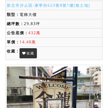
新北市汐止區-
康寧街623巷8號1樓(無土地)
電梯大樓
29.83坪
432萬
14.48萬
收藏