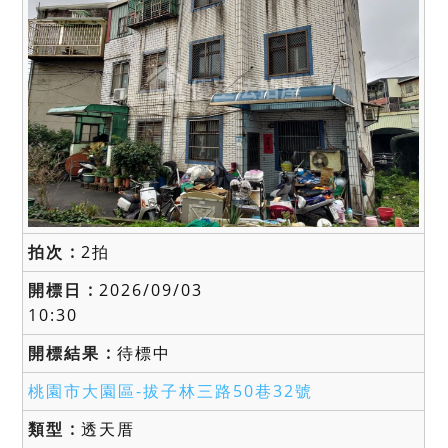
2拍
2026/09/03
10:30
待標中
桃園市大園區-
拔子林三路50巷32號
透天厝