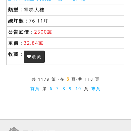
電梯大樓
76.11坪
2500萬
32.84萬
收藏
8
共
1179 筆
-在
頁
-共 118 頁
首頁
第
6
7
8
9
10
頁
末頁