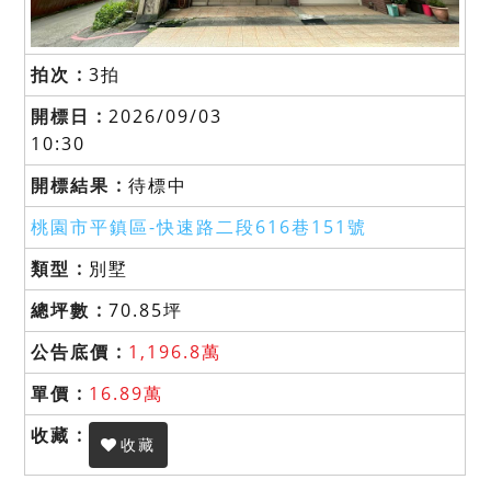
3拍
2026/09/03
10:30
待標中
桃園市平鎮區-
快速路二段616巷151號
別墅
70.85坪
1,196.8萬
16.89萬
收藏