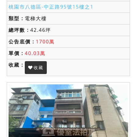
桃園市八德區-
中正路95號15樓之1
電梯大樓
42.46坪
1700萬
40.03萬
收藏