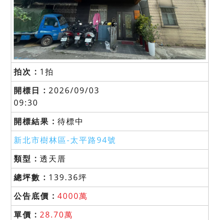
1拍
2026/09/03
09:30
待標中
新北市樹林區-
太平路94號
透天厝
139.36坪
4000萬
28.70萬